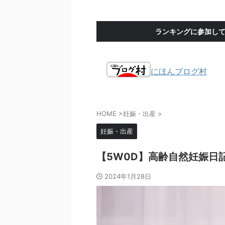
ランキングに参加し
にほんブログ村
HOME
>
妊娠・出産
>
妊娠・出産
【5W0D】高齢自然妊娠日記_
2024年1月28日