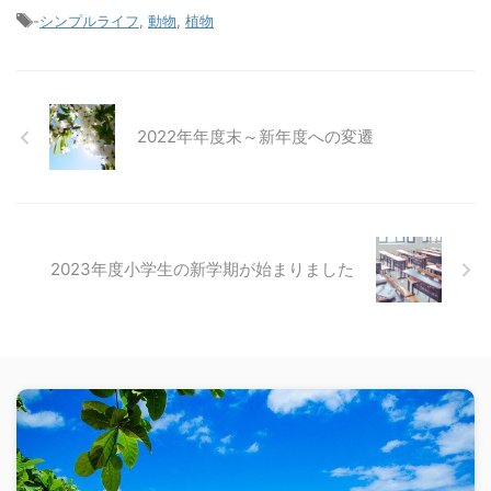
-
シンプルライフ
,
動物
,
植物
2022年年度末～新年度への変遷
2023年度小学生の新学期が始まりました