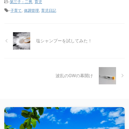
-
第三子：二男
,
育児
-
子育て
,
体調管理
,
育児日記
塩シャンプーを試してみた！
波乱のGWの幕開け