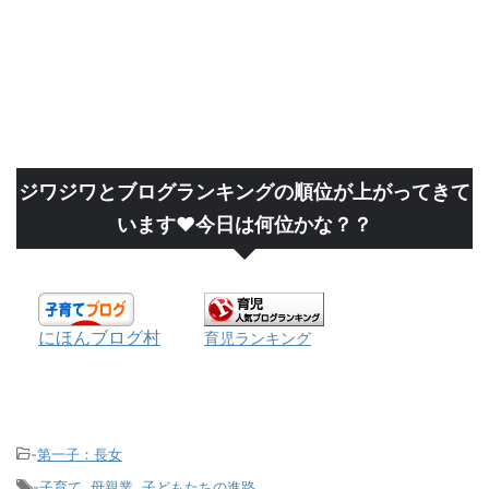
ジワジワとブログランキングの順位が上がってきて
います❤今日は何位かな？？
にほんブログ村
育児ランキング
-
第一子：長女
-
子育て
,
母親業
,
子どもたちの進路