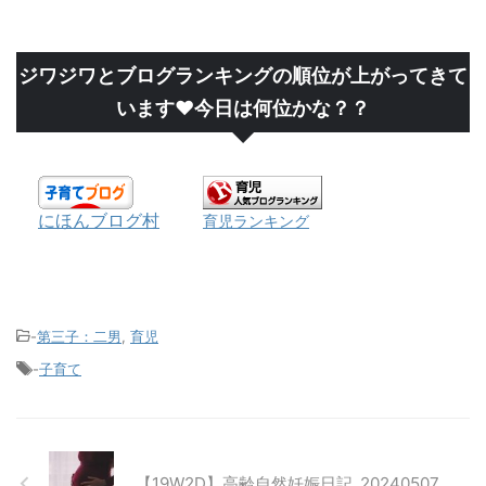
ジワジワとブログランキングの順位が上がってきて
います❤今日は何位かな？？
にほんブログ村
育児ランキング
-
第三子：二男
,
育児
-
子育て
【19W2D】高齢自然妊娠日記_20240507