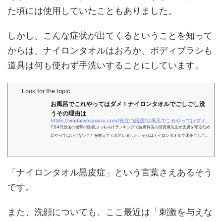
た頃には使用していたこともありました。
しかし、こんな症状が出てくるということを知って
からは、ナイロンタオルはおろか、ボディブラシも
道具は何も使わず手洗いすることにしています。
Look for the topic
お風呂でこれやってはダメ！ナイロンタオルでごしごし洗
うその理由は
https://wadaiwosaguru.com/役立つ話題/お風呂でこれやってはダメ！ナイロンタオルでご/
7月4日放送の衝撃の医者ぶっちゃけランキングで皮膚科医の須賀康先生が皮膚を守るため
にやってはいけないことを教えてくれていました。それはナイロンタオルで体をごしごし
洗うことです。みなさんもお風呂に入った時ついついナイロンタオルで体をごしごし洗っ
てません？体や背中をごしごしやると汚れが落ちていく感じもしますし、気持ちがいい
「ナイロンタオル黒皮症」という言葉さえあるそう
です。
また、洗顔についても、ここ最近は「刺激を与えな