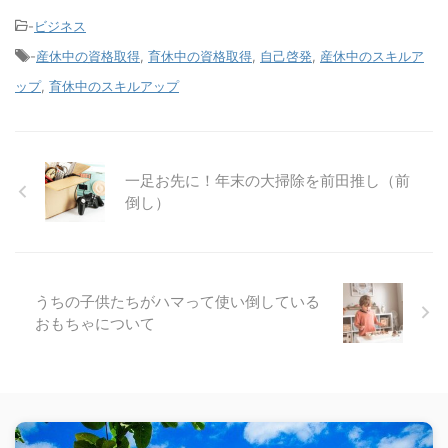
-
ビジネス
-
産休中の資格取得
,
育休中の資格取得
,
自己啓発
,
産休中のスキルア
ップ
,
育休中のスキルアップ
一足お先に！年末の大掃除を前田推し（前
倒し）
うちの子供たちがハマって使い倒している
おもちゃについて