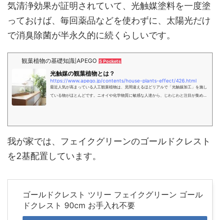
気清浄効果が証明されていて、光触媒塗料を一度塗
っておけば、毎回薬品などを使わずに、太陽光だけ
で消臭除菌が半永久的に続くらしいです。
観葉植物の基礎知識|APEGO
5 Pockets
光触媒の観葉植物とは？
https://www.apego.jp/contents/house-plants-effect/426.html
最近人気が高まっている人工観葉植物は、見間違えるほどリアルで「光触媒加工」を施し
ている物がほとんどです。ニオイや化学物質に敏感な人達から、じわじわと注目が集めて
いる光触媒の観葉植物とは、一体どんなものでしょうか？ 光触媒とは？ 光触媒塗料には
いくつかありますが、一般的には「酸化チタン」のことを指しま...
我が家では、フェイクグリーンのゴールドクレスト
を2基配置しています。
ゴールドクレスト ツリー フェイクグリーン ゴール
ドクレスト 90cm お手入れ不要