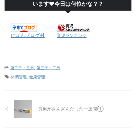
います❤今日は何位かな？？
にほんブログ村
育児ランキング
-
第二子：長男
,
第三子：二男
-
体調管理
,
健康管理
長男がさんざんだった一週間①