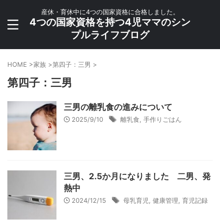
産休・育休中に4つの国家資格に合格しました。
4つの国家資格を持つ4児ママのシン
プルライフブログ
HOME
>
家族
>
第四子：三男
>
第四子：三男
三男の離乳食の進みについて
2025/9/10
離乳食
,
手作りごはん
三男、2.5か月になりました 二男、発
熱中
2024/12/15
母乳育児
,
健康管理
,
育児記録