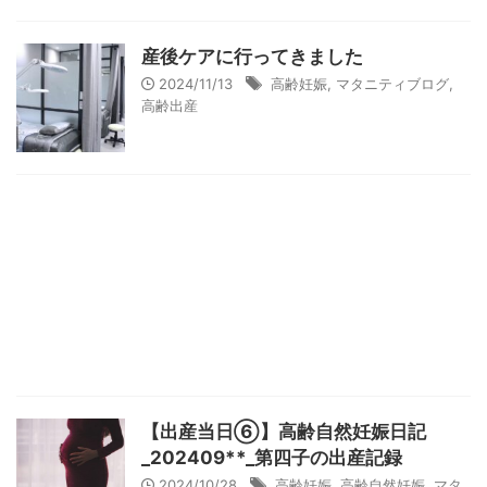
産後ケアに行ってきました
2024/11/13
高齢妊娠
,
マタニティブログ
,
高齢出産
【出産当日⑥】高齢自然妊娠日記
_202409**_第四子の出産記録
2024/10/28
高齢妊娠
,
高齢自然妊娠
,
マタ