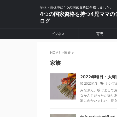
産休・育休中に4つの国家資格に合格しました。
4つの国家資格を持つ4児ママの
ログ
ビジネス
育児
HOME
>
家族
>
家族
2022年晦日・大
2023/1/3
シンプ
みなさん、明けましてお
なかんじだったか振り返
家に向かいました。長女と