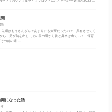
4児ママのシンプルライフブログさんざんだった一週間🕒️2022 ...
週間
管理
 先週はもうさんざんであまりにも大変だったので、共有させてく
月曜日から二男が熱を出し（その前の週から咳と鼻水は出ていて、保育
の前の週 ...
離開になった話
準備