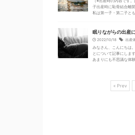
（※出産時の内容です。
子出産時に恥骨結合離
私は第一子・第二子とも安
眠りながらの出産
2022/10/18
出産
みなさん、こんにちは。
とについて記事にします
あまりにも不思議な体験で
« Prev