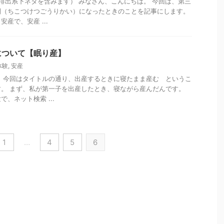
排出系下ネタを含みます） みなさん、こんにちは。 今回は、第三
開（ちこつけつごうりかい）になったときのことを記事にします。
産で、安産 ...
について【眠り産】
体験
,
安産
 今回はタイトルの通り、出産するときに寝たまま産む というこ
。 まず、私が第一子を出産したとき、寝ながら産んだんです。
、ネット検索 ...
1
…
4
5
6