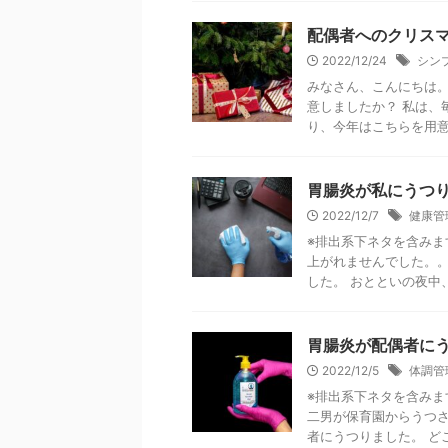
配偶者へのクリス
2022/12/24
シン
みなさん、こんにちは。
意しましたか？ 私は、
り、今年はこちらを用意い
胃腸炎が私にうつ
2022/12/7
健康管
※排出系下ネタを含みま
上がれませんでした。。
した。 おとといの夜中、
胃腸炎が配偶者に
2022/12/5
体調管
※排出系下ネタを含みま
二男が保育園からうつ
者にうつりました。 どこ