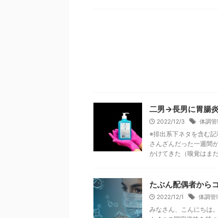
二男→長男に胃腸
2022/12/3
体調管
※排出系下ネタを含む記
さんざんだった一週間
かけてきた（嗅覚はまだ戻
たぶん配偶者から
2022/12/1
体調管
みなさん、こんにちは。