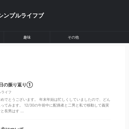
シンプルライフブ
趣味
その他
晦日の振り返り①
ルライフ
めでとうございます。 年末年始は忙しくしていましたので、どん
ってみます。 12/30の午前中に配偶者と二男と私で移動して義実
長男はす ...