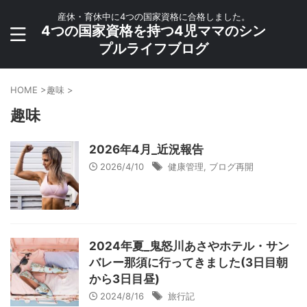
産休・育休中に4つの国家資格に合格しました。
4つの国家資格を持つ4児ママのシン
プルライフブログ
HOME
>
趣味
>
趣味
2026年4月_近況報告
2026/4/10
健康管理
,
ブログ再開
2024年夏_鬼怒川あさやホテル・サン
バレー那須に行ってきました(3日目朝
から3日目昼)
2024/8/16
旅行記