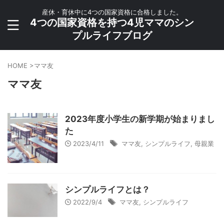
産休・育休中に4つの国家資格に合格しました。
4つの国家資格を持つ4児ママのシン
プルライフブログ
HOME
>
ママ友
ママ友
2023年度小学生の新学期が始まりまし
た
2023/4/11
ママ友
,
シンプルライフ
,
母親業
シンプルライフとは？
2022/9/4
ママ友
,
シンプルライフ