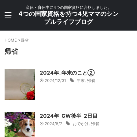
産休・育休中に4つの国家資格に合格しました。
4つの国家資格を持つ4児ママのシン
プルライフブログ
HOME
>
帰省
帰省
2024年_年末のこと②
2024/12/31
年末
,
帰省
2024年_GW後半_2日目
2024/5/7
おでかけ
,
帰省