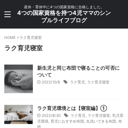
産休・育休中に4つの国家資格に合格しました。
4つの国家資格を持つ4児ママのシン
プルライフブログ
HOME
>
ラク育児寝室
ラク育児寝室
新生児と同じ布団で寝ることの可否に
ついて
2022/10/8
ラク育児
,
ラク育児寝室
ラク育児環境とは【寝室編】①
2022/8/30
ラク育児
,
ラク育児寝室
,
乳児育
児環境
,
育児におすすめ布団
,
丸洗いできる布団
,
布
団