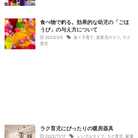
食べ物で釣る。効果的な幼児の「ごほ
うび」の与え方について
2023/3/5
楽々子育て
,
楽育児のコツ
,
ラク
育児
ラク育児にぴったりの暖房器具
2022/11/17
シンプルライフ
,
ラク育児
,
家電