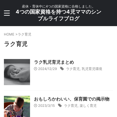
産休・育休中に4つの国家資格に合格しました。
4つの国家資格を持つ4児ママのシン
プルライフブログ
HOME
>
ラク育児
ラク育児
ラク乳児育児まとめ
2024/12/29
ラク育児
,
乳児育児環境
おもしろかわいい、保育園での掲示物
2023/3/15
ラク育児
,
楽しく育児