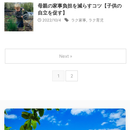
母親の家事負担を減らすコツ【子供の
自立を促す】
2022/10/4
ラク家事
,
ラク育児
Next »
1
2