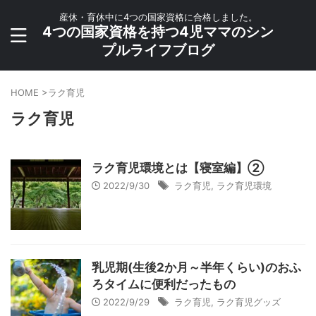
産休・育休中に4つの国家資格に合格しました。
4つの国家資格を持つ4児ママのシン
プルライフブログ
HOME
>
ラク育児
ラク育児
ラク育児環境とは【寝室編】②
2022/9/30
ラク育児
,
ラク育児環境
乳児期(生後2か月～半年くらい)のおふ
ろタイムに便利だったもの
2022/9/29
ラク育児
,
ラク育児グッズ