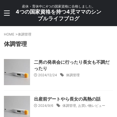
産休・育休中に4つの国家資格に合格しました。
4つの国家資格を持つ4児ママのシン
プルライフブログ
HOME
>
体調管理
体調管理
二男の発表会に行ったり長女も不調だ
ったり
2024/12/24
体調管理
出産前デートやら長女の高熱の話
2024/9/6
体調管理
,
お買い物レビュー